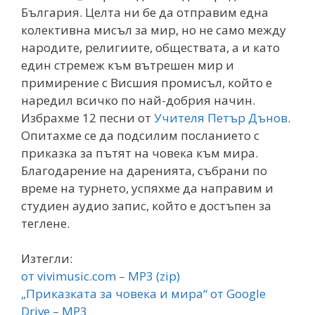
България. Целта ни бе да отправим една
колективна мисъл за мир, но не само между
народите, религиите, обществата, а и като
един стремеж към вътрешен мир и
примирение с Висшия промисъл, който е
наредил всичко по най-добрия начин.
Избрахме 12 песни от
Учителя Петър Дънов
.
Опитахме се да подсилим посланието с
приказка за пътят на човека към мира.
Благодарение на даренията, събрани по
време на турнето, успяхме да направим и
студиен аудио запис, който е достъпен за
теглене.
Изтегли:
от vivimusic.com – MP3 (zip)
„Приказката за човека и мира“ от Google
Drive – MP3