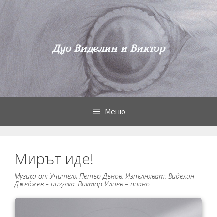
Към
съдържанието
Дуо Виделин и Виктор
Меню
Мирът иде!
Музика от Учителя Петър Дънов. Изпълняват: Виделин
Джеджев – цигулка. Виктор Илиев – пиано.