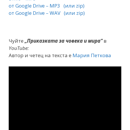
от Google Drive – MP3
(или zip)
от Google Drive – WAV
(или zip)
Чуйте
„Приказката за човека и мира“
в
YouTube:
Автор и четец на текста е
Мария Петкова