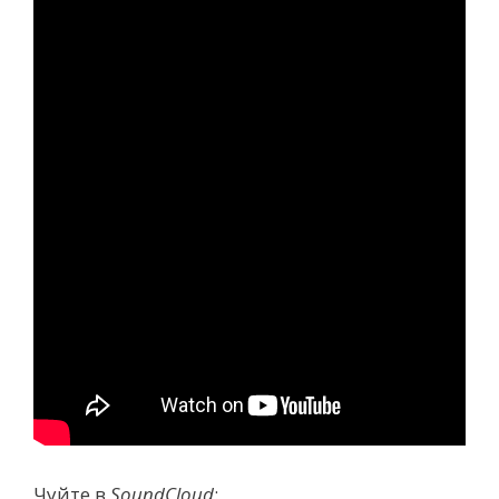
Чуйте в
SoundCloud
: